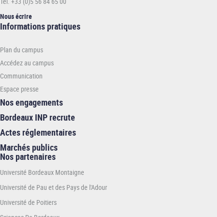
Tél. +33 (0)5 56 84 65 00
Nous écrire
Informations
Informations pratiques
pratiques
-
Plan du campus
ENSEIRB-
MATMECA
Accédez au campus
Communication
Espace presse
Nos engagements
Bordeaux INP recrute
Actes réglementaires
Marchés publics
Nos partenaires
Université Bordeaux Montaigne
Université de Pau et des Pays de l'Adour
Université de Poitiers