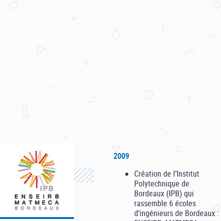
Supérieure d’Électronique,
Informatique et
Radiocommunications de
Bordeaux)
l’ENSCPB (École Nationale
Supérieure de Chimie et de
Physique de Bordeaux),
l’ENITAB (École Nationale
d’Ingénieurs des Travaux
Agricoles de Bordeaux)
l’IEP (Institut d’Études
Politiques de Bordeaux)
2009
Création de l’Institut
Polytechnique de
Bordeaux (IPB) qui
rassemble 6 écoles
d’ingénieurs de Bordeaux :