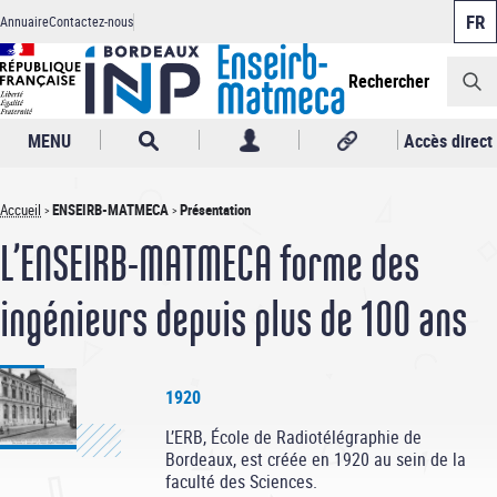
Panneau de gestion des cookies
Aller
Annuaire
Contactez-nous
au
Header
contenu
principal
Rechercher
MENU
Accès direct
Accueil
ENSEIRB-MATMECA
Présentation
Fil
L’ENSEIRB-MATMECA forme des
d'Ariane
ingénieurs depuis plus de 100 ans
1920
L’ERB, École de Radiotélégraphie de
Bordeaux, est créée en 1920 au sein de la
faculté des Sciences.