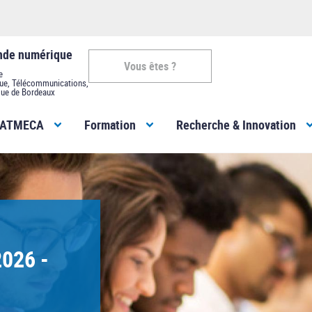
onde numérique
Vous êtes ?
e
que, Télécommunications,
ue de Bordeaux
Vous
MATMECA
Formation
Recherche & Innovation
êtes
-
ENSEIRB-
alement à
MATMECA
rcer la
es...
l’ouverture