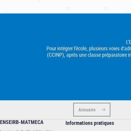
L’
Pour intégrer l'école, plusieurs voies 
(CCINP), après une classe préparatoire in
Annuaire
ENSEIRB-MATMECA
Informations
Informations pratiques
pratiques