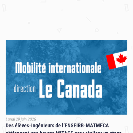
Lundi 29 juin 2026
Des élèves-ingénieurs de l’ENSEIRB-MATMECA
obtiennent une bourse MITACS pour réaliser un stage