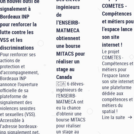
Un nouvel outil de
COMETES -
ingénieurs
signalement à
Compétences
de
Bordeaux INP
et métiers pou
l’ENSEIRB-
pour renforcer la
l’espace lance
MATMECA
lutte contre les
son site
obtiennent
VSS et les
internet !
une bourse
discriminations
Le projet
MITACS pour
Pour renforcer ses
COMETES -
actions de
réaliser un
Compétences et
protection et
stage au
métiers pour
d'accompagnement,
l’espace lance
Canada
Bordeaux INP
son site internet
🇨🇦 6 élèves-
annonce l’ouverture
une plateforme
ingénieurs de
officielle de sa
dédiée aux
l’ENSEIRB-
plateforme de
compétences et
MATMECA ont
signalement des
métiers du
eu la chance
violences sexistes
spatial !
d'obtenir une
et sexuelles (VSS).
Lire la suite
bourse MITACS
Accessible à
pour réaliser
l'adresse bordeaux-
un stage au
inp.signalement.net,