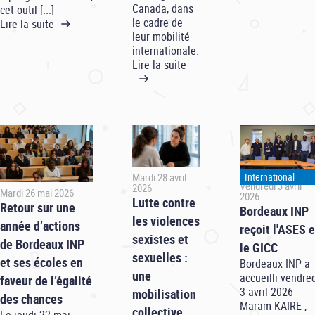
Canada, dans
cet outil [...]
le cadre de
Lire la suite
leur mobilité
internationale.
Lire la suite
International
Mardi 28 avril
Vendredi 3 avril
2026
Mardi 26 mai 2026
2026
Lutte contre
Retour sur une
Bordeaux INP
les violences
année d’actions
reçoit l'ASES e
sexistes et
de Bordeaux INP
le GICC
sexuelles :
et ses écoles en
Bordeaux INP a
une
accueilli vendre
faveur de l’égalité
3 avril 2026
mobilisation
des chances
Maram KAIRE ,
collective
Le jeudi 22 mai