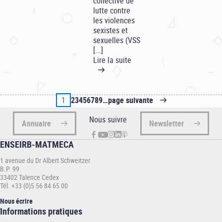
collective de
lutte contre
les violences
sexistes et
sexuelles (VSS
[...]
Lire la suite
Page
1
Page
2
Page
3
Page
4
Page
5
Page
6
Page
7
Page
8
Page
9
…
Page
page suivante
Pagination
suivante
Nous suivre
Annuaire
Newsletter
ENSEIRB-MATMECA
1 avenue du Dr Albert Schweitzer
B.P. 99
33402 Talence Cedex
Tél. +33 (0)5 56 84 65 00
Nous écrire
Informations
Informations pratiques
pratiques