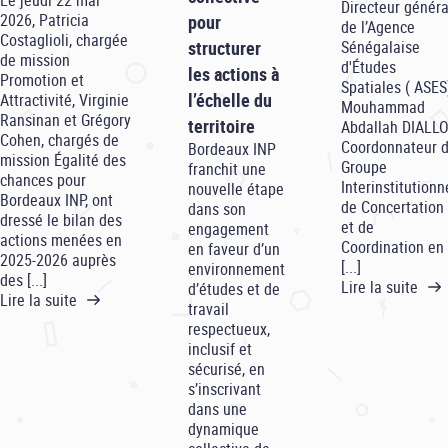
Directeur généra
2026, Patricia
pour
de l’Agence
Costaglioli, chargée
Sénégalaise
structurer
de mission
d'Études
les actions à
Promotion et
Spatiales ( ASES
l’échelle du
Attractivité, Virginie
Mouhammad
Ransinan et Grégory
territoire
Abdallah DIALLO
Cohen, chargés de
Coordonnateur 
Bordeaux INP
mission Égalité des
Groupe
franchit une
chances pour
Interinstitutionn
nouvelle étape
Bordeaux INP, ont
de Concertation
dans son
dressé le bilan des
et de
engagement
actions menées en
Coordination en
en faveur d’un
2025-2026 auprès
[...]
environnement
des [...]
Lire la suite
d’études et de
Lire la suite
travail
respectueux,
inclusif et
sécurisé, en
s’inscrivant
dans une
dynamique