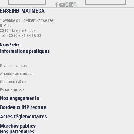
ENSEIRB-MATMECA
1 avenue du Dr Albert Schweitzer
B.P. 99
33402 Talence Cedex
Tél. +33 (0)5 56 84 65 00
Nous écrire
Informations
Informations pratiques
pratiques
-
Plan du campus
ENSEIRB-
MATMECA
Accédez au campus
Communication
Espace presse
Nos engagements
Bordeaux INP recrute
Actes réglementaires
Marchés publics
Nos partenaires