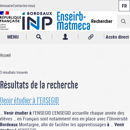
Panneau de gestion des cookies
Aller
Annuaire
Contactez-nous
au
Header
contenu
principal
Rechercher
MENU
Accès direct
Accueil
Fil
d'Ariane
3 résultats trouvés
Résultats de la recherche
Venir étudier à l'ENSEGID
…
Venir
étudier
à
l'ENSEGID L'ENSEGID accueille chaque année des
élèves … en Français sont notamment mis en place avec l’Université
Bordeaux
Montaigne, afin de faciliter les apprentissages
à
…
Venir