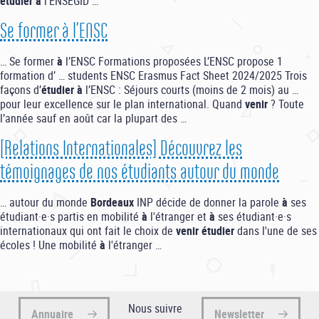
étudier
à
l'ENSEGID …
Se former à l’ENSC
… Se former
à
l’ENSC Formations proposées L’ENSC propose 1
formation d’ … students ENSC Erasmus Fact Sheet 2024/2025 Trois
façons d’
étudier
à
l’ENSC : Séjours courts (moins de 2 mois) au …
pour leur excellence sur le plan international. Quand
venir
? Toute
l’année sauf en août car la plupart des …
[Relations Internationales] Découvrez les
témoignages de nos étudiants autour du monde
… autour du monde
Bordeaux
INP décide de donner la parole
à
ses
étudiant·e·s partis en mobilité
à
l'étranger et
à
ses étudiant·e·s
internationaux qui ont fait le choix de
venir
étudier
dans l'une de ses
écoles ! Une mobilité
à
l'étranger …
Nous suivre
Annuaire
Newsletter