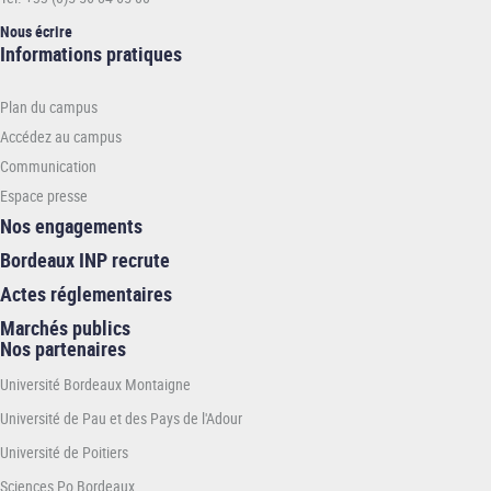
Nous écrire
Informations
Informations pratiques
pratiques
-
Plan du campus
ENSEIRB-
MATMECA
Accédez au campus
Communication
Espace presse
Nos engagements
Bordeaux INP recrute
Actes réglementaires
Marchés publics
Nos partenaires
Université Bordeaux Montaigne
Université de Pau et des Pays de l'Adour
Université de Poitiers
Sciences Po Bordeaux