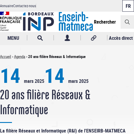
Panneau de gestion des cookies
Aller
Annuaire
Contactez-nous
au
Header
contenu
principal
Rechercher
MENU
Accès direct
Accueil
Agenda
20 ans filière Réseaux & Informatique
Fil
14
14
d'Ariane
mars 2025
mars 2025
20 ans filière Réseaux &
Informatique
La filière Réseaux et Informatique (R&I) de l'ENSEIRB-MATMECA