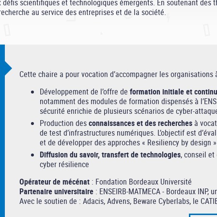
 défis scientifiques et technologiques émergents. En soutenant des th
echerche au service des entreprises et de la société.
Cette chaire a pour vocation d’accompagner les organisations à 
Développement de l’offre de
formation initiale et contin
notamment des modules de formation dispensés à l’ENS
sécurité enrichie de plusieurs scénarios de cyber-attaqu
Production des
connaissances et des recherches
à vocat
de test d’infrastructures numériques. L’objectif est d’év
et de développer des approches « Resiliency by design »
Diffusion du savoir, transfert de technologies
, conseil et
cyber résilience
Opérateur de mécénat
: Fondation Bordeaux Université
Partenaire universitaire
: ENSEIRB-MATMECA - Bordeaux INP, un
Avec le soutien de : Adacis, Advens, Beware Cyberlabs, le CATIE