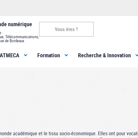
onde numérique
Vous êtes ?
e
que, Télécommunications,
ue de Bordeaux
Vous
MATMECA
Formation
Recherche & Innovation
êtes
-
ENSEIRB-
MATMECA
e monde académique et le tissu socio-économique. Elles ont pour voca