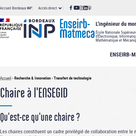
Panneau de gestion des cookies
Aller
Accès
Accueil Bordeaux INP
Accès direct
au
contenu
principal
direct
L'ingénieur du m
École Nationale Supérieur
d'Électronique, Informati
Mathématique et Mécaniq
ENSEIRB-
Accueil
Recherche & Innovation
Transfert de technologie
Fil
Chaire à l'ENSEGID
d'Ariane
Qu'est-ce qu'une chaire ?
Les chaires constituent un cadre privilégié de collaboration entre l