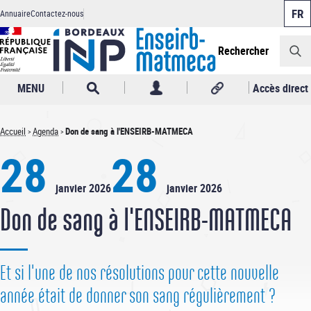
Panneau de gestion des cookies
Aller
Annuaire
Contactez-nous
au
Header
contenu
principal
Rechercher
MENU
Accès direct
Accueil
Agenda
Don de sang à l'ENSEIRB-MATMECA
Fil
28
28
d'Ariane
janvier 2026
janvier 2026
Don de sang à l'ENSEIRB-MATMECA
Et si l'une de nos résolutions pour cette nouvelle
année était de donner son sang régulièrement ?