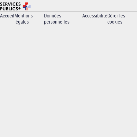
Accueil
Mentions
Données
Accessibilité
Gérer les
Pied
légales
personnelles
cookies
de
page
-
ENSEIRB-
MATMECA