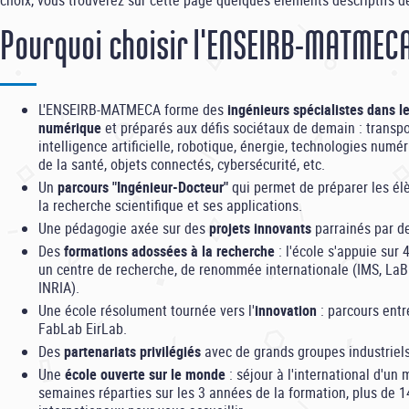
choix, vous trouverez sur cette page quelques éléments descriptifs d
Pourquoi choisir l'ENSEIRB-MATMEC
L'ENSEIRB-MATMECA forme des
ingénieurs spécialistes dans l
numérique
et préparés aux défis sociétaux de demain : transpor
intelligence artificielle, robotique, énergie, technologies numé
de la santé, objets connectés, cybersécurité, etc.
Un
parcours "Ingénieur-Docteur"
qui permet de préparer les él
la recherche scientifique et ses applications.
Une pédagogie axée sur des
projets innovants
parrainés par de
Des
formations adossées à la recherche
: l'école s'appuie sur 
un centre de recherche, de renommée internationale (IMS, LaBR
INRIA).
Une école résolument tournée vers l'
innovation
: parcours entr
FabLab EirLab.
Des
partenariats privilégiés
avec de grands groupes industriel
Une
école ouverte sur le monde
: séjour à l'international d'u
semaines réparties sur les 3 années de la formation, plus de 1