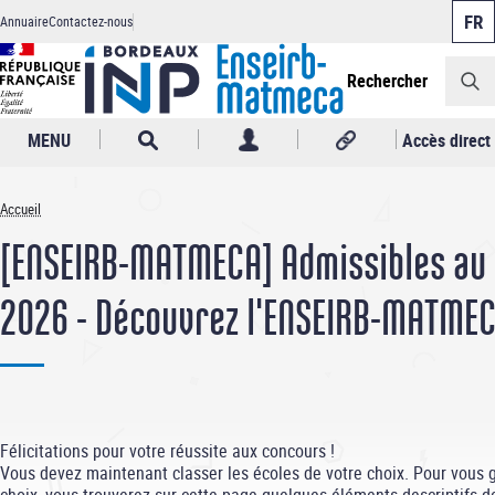
Panneau de gestion des cookies
Aller
Annuaire
Contactez-nous
au
Header
contenu
principal
Rechercher
MENU
Accès direct
Accueil
Fil
[ENSEIRB-MATMECA] Admissibles au
d'Ariane
2026 - Découvrez l'ENSEIRB-MATMEC
Félicitations pour votre réussite aux concours !
Vous devez maintenant classer les écoles de votre choix. Pour vous 