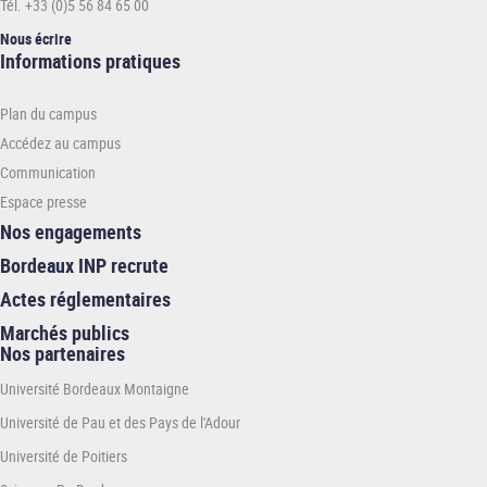
Tél. +33 (0)5 56 84 65 00
Nous écrire
Informations
Informations pratiques
pratiques
-
Plan du campus
ENSEIRB-
MATMECA
Accédez au campus
Communication
Espace presse
Nos engagements
Bordeaux INP recrute
Actes réglementaires
Marchés publics
Nos partenaires
Université Bordeaux Montaigne
Université de Pau et des Pays de l'Adour
Université de Poitiers