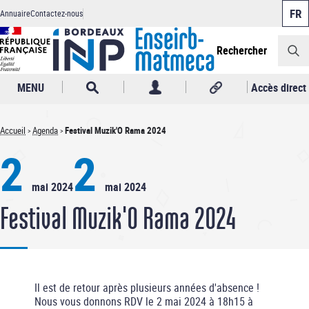
Panneau de gestion des cookies
Aller
Annuaire
Contactez-nous
au
Header
contenu
principal
Rechercher
MENU
Accès direct
Accueil
Agenda
Festival Muzik'O Rama 2024
Fil
2
2
d'Ariane
mai 2024
mai 2024
Festival Muzik'O Rama 2024
Il est de retour après plusieurs années d'absence !
Nous vous donnons RDV le 2 mai 2024 à 18h15 à