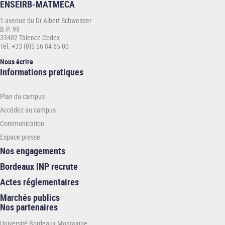
ENSEIRB-MATMECA
1 avenue du Dr Albert Schweitzer
B.P. 99
33402 Talence Cedex
Tél. +33 (0)5 56 84 65 00
Nous écrire
Informations
Informations pratiques
pratiques
-
Plan du campus
ENSEIRB-
MATMECA
Accédez au campus
Communication
Espace presse
Nos engagements
Bordeaux INP recrute
Actes réglementaires
Marchés publics
Nos partenaires
Université Bordeaux Montaigne