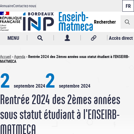
Panneau de gestion des cookies
Aller
Annuaire
Contactez-nous
au
Header
contenu
principal
Rechercher
MENU
Accès direct
Accueil
Agenda
Rentrée 2024 des 2èmes années sous statut étudiant à l'ENSEIRB-
MATMECA
Fil
2
2
d'Ariane
septembre 2024
septembre 2024
Rentrée 2024 des 2èmes années
sous statut étudiant à l'ENSEIRB-
MATMECA