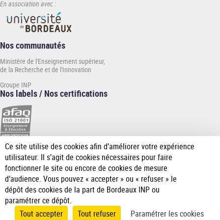
En association avec :
Nos communautés
Ministère de l'Enseignement supérieur,
de la Recherche et de l'Innovation
Groupe INP
Nos labels / Nos certifications
Ce site utilise des cookies afin d’améliorer votre expérience
[Plus
utilisateur. Il s’agit de cookies nécessaires pour faire
de
fonctionner le site ou encore de cookies de mesure
détail]
d’audience. Vous pouvez « accepter » ou « refuser » le
dépôt des cookies de la part de Bordeaux INP ou
paramétrer ce dépôt.
Tout accepter
Tout refuser
Paramétrer les cookies
Accueil
Mentions
Données
Accessibilité
Gérer les