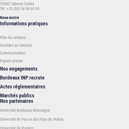
33402 Talence Cedex
Tél. +33 (0)5 56 84 65 00
Nous écrire
Informations
Informations pratiques
pratiques
-
Plan du campus
ENSEIRB-
MATMECA
Accédez au campus
Communication
Espace presse
Nos engagements
Bordeaux INP recrute
Actes réglementaires
Marchés publics
Nos partenaires
Université Bordeaux Montaigne
Université de Pau et des Pays de l'Adour
Université de Poitiers