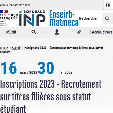
Panneau de gestion des cookies
Aller
Annuaire
Contactez-nous
au
Header
contenu
principal
Rechercher
MENU
Accès direct
Accueil
Agenda
Inscriptions 2023 - Recrutement sur titres filières sous statut
étudiant
Fil
16
30
d'Ariane
mars 2023
mai 2023
Inscriptions 2023 - Recrutement
sur titres filières sous statut
étudiant