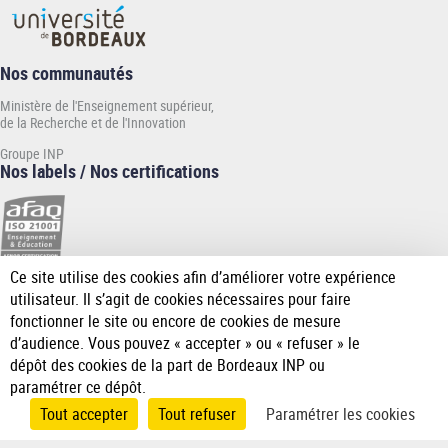
Nos communautés
Ministère de l'Enseignement supérieur,
de la Recherche et de l'Innovation
Groupe INP
Nos labels / Nos certifications
Ce site utilise des cookies afin d’améliorer votre expérience
[Plus
utilisateur. Il s’agit de cookies nécessaires pour faire
de
fonctionner le site ou encore de cookies de mesure
détail]
d’audience. Vous pouvez « accepter » ou « refuser » le
dépôt des cookies de la part de Bordeaux INP ou
paramétrer ce dépôt.
Tout accepter
Tout refuser
Paramétrer les cookies
Accueil
Mentions
Données
Accessibilité
Gérer les
Pied
légales
personnelles
cookies