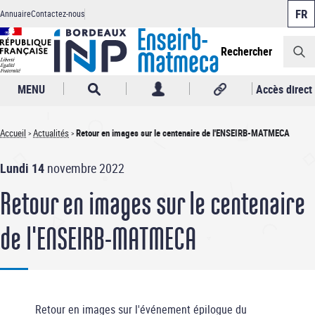
Panneau de gestion des cookies
Aller
Annuaire
Contactez-nous
au
Header
contenu
principal
Rechercher
MENU
Accès direct
Accueil
Actualités
Retour en images sur le centenaire de l'ENSEIRB-MATMECA
Fil
Lundi 14
novembre 2022
d'Ariane
Retour en images sur le centenaire
de l'ENSEIRB-MATMECA
Retour en images sur l'événement épilogue du