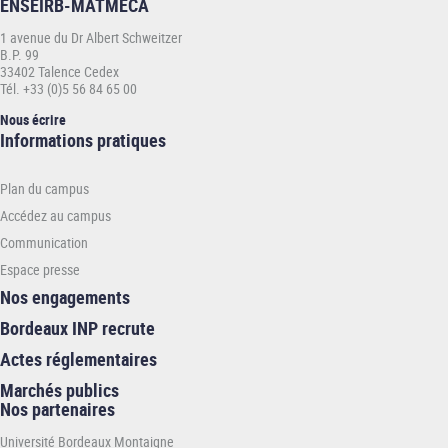
ENSEIRB-MATMECA
1 avenue du Dr Albert Schweitzer
B.P. 99
33402 Talence Cedex
Tél. +33 (0)5 56 84 65 00
Nous écrire
Informations
Informations pratiques
pratiques
-
Plan du campus
ENSEIRB-
MATMECA
Accédez au campus
Communication
Espace presse
Nos engagements
Bordeaux INP recrute
Actes réglementaires
Marchés publics
Nos partenaires
Université Bordeaux Montaigne