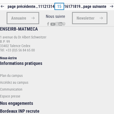
Page
page précédente
…
Page
11
Page
12
Page
13
Page
14
Page
15
Page
16
Page
17
Page
18
Page
19
…
Page
page suivante
Pagination
précédente
suivante
Nous suivre
Annuaire
Newsletter
ENSEIRB-MATMECA
1 avenue du Dr Albert Schweitzer
B.P. 99
33402 Talence Cedex
Tél. +33 (0)5 56 84 65 00
Nous écrire
Informations
Informations pratiques
pratiques
-
Plan du campus
ENSEIRB-
MATMECA
Accédez au campus
Communication
Espace presse
Nos engagements
Bordeaux INP recrute