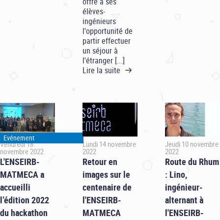
offre à ses
élèves-
ingénieurs
l'opportunité de
partir effectuer
un séjour à
l'étranger [...]
Lire la suite
Evénement
Vendredi 18
Lundi 14 novembre
Jeudi 10 novembre
novembre 2022
2022
2022
L'ENSEIRB-
Retour en
Route du Rhum
MATMECA a
images sur le
: Lino,
accueilli
centenaire de
ingénieur-
l’édition 2022
l'ENSEIRB-
alternant à
du hackathon
MATMECA
l'ENSEIRB-