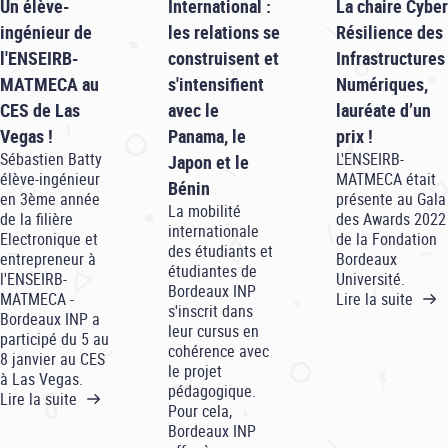
Un élève-
International :
La chaire Cyber
ingénieur de
les relations se
Résilience des
l'ENSEIRB-
construisent et
Infrastructures
MATMECA au
s'intensifient
Numériques,
CES de Las
avec le
lauréate d’un
Vegas !
Panama, le
prix !
Sébastien Batty
L'ENSEIRB-
Japon et le
élève-ingénieur
MATMECA était
Bénin
en 3ème année
présente au Gala
La mobilité
de la filière
des Awards 2022
internationale
Electronique et
de la Fondation
des étudiants et
entrepreneur à
Bordeaux
étudiantes de
l'ENSEIRB-
Université.
Bordeaux INP
MATMECA -
Lire la suite
s'inscrit dans
Bordeaux INP a
leur cursus en
participé du 5 au
cohérence avec
8 janvier au CES
le projet
à Las Vegas.
pédagogique.
Lire la suite
Pour cela,
Bordeaux INP